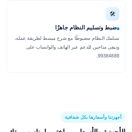
🛠️
ضبط وتسليم النظام جاهزًا
نسلمك النظام مضبوطًا مع شرح مبسط لطريقة عمله،
ونبقى متاحين للدعم عبر الهاتف والواتساب على
99384888.
أجهزتنا وأسعارها بكل شفافية
الأجهزة والأسعار —
اختر ما يناسب بيتك