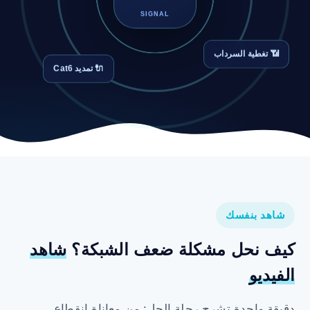
SIGNAL
📶 تغطية السرداب
🔌 تمديد Cat6
شاهد بنفسك
كيف نحل مشكلة ضعف الشبكة؟
شاهد
الفيديو
دقيقة واحدة تشرح رحلة الحل: من معاناة انقطاع