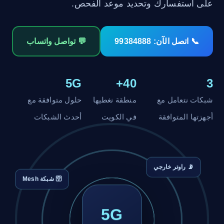
على استفسارك وتحديد موعد الفحص.
📞 اتصل الآن: 99384888
💬 تواصل واتساب
5G
40+
3
شبكات نتعامل مع
منطقة نغطيها
حلول متوافقة مع
أجهزتها المتوافقة
في الكويت
أحدث الشبكات
📡 راوتر خارجي
🛜 شبكة Mesh
5G