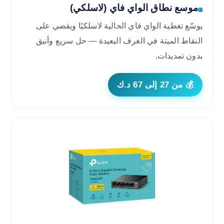
موسع نطاق الواي فاي (لاسلكي)
يوسّع تغطية الواي فاي الحالية لاسلكيًا ويقضي على
النقاط الميتة في الغرف البعيدة — حل سريع وأنيق
بدون تمديدات.
💰 من 27 إلى 67 د.ك