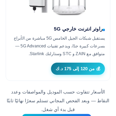
راوتر انترنت خارجي 5G
يستقبل شبكات الجيل الخامس 5G مباشرة من الأبراج
بسرعات كبيرة جدًا، ويدعم تقنيات 5G Advanced —
متوافق مع ZAIN و STC وستارلنك Starlink.
💰 من 120 إلى 175 د.ك
الأسعار تتفاوت حسب الموديل والمواصفات وعدد
النقاط — وبعد الفحص المجاني تستلم سعرًا نهائيًا ثابتًا
قبل بدء أي شغل.