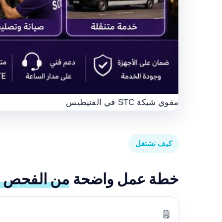
مقوي شبكة STC في الفنيطيس
كيف نشتغل
خطة عمل واضحة
من الفحص إ
🗒️