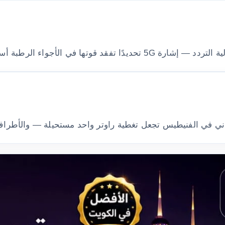
أجواء الرطبة أسرع من المناطق الجافة.
ني في الفنيطيس تجعل تغطية راوتر واحد مستحيلة — والأطراف ال