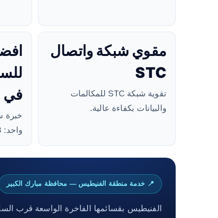
مقوي شبكة واتصال
افض
STC
للس
في ا
تقوية شبكة STC للمكالمات
والبيانات بكفاءة عالية.
خبرة س
واحد: 99384888.
📍 خدمة منطقة الفنيطيس — محافظة مبارك الكبير
الفنيطيس بقسائمها الفاخرة الواسعة قرب الساح