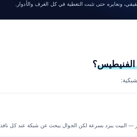
قي، ونعايره حتى تثبت التغطية في كل الغرف والأدوار.
الفنيطيس
؟
شبكية:
— البيت يبرد بسرعة لكن الجوال يبحث عن شبكة عند كل نافذة