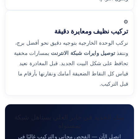
⚙️
تركيب نظيف ومعايرة دقيقة
نركب الوحدة الخارجية بتوجيه دقيق نحو أفضل برج،
وننفذ
توصيل وايرات شبكة الانترنت
بمسارات مخفية
تحافظ على شكل البيت الجديد. قبل المغادرة نعيد
قياس كل النقاط الضعيفة أمامك ونقارنها بأرقام ما
قبل التركيب.
بيتك الجديد في جابر العلي يستاهل شبكة
بمستواه
اتصل الآن — الفحص مجاني والتركيب غالبًا في