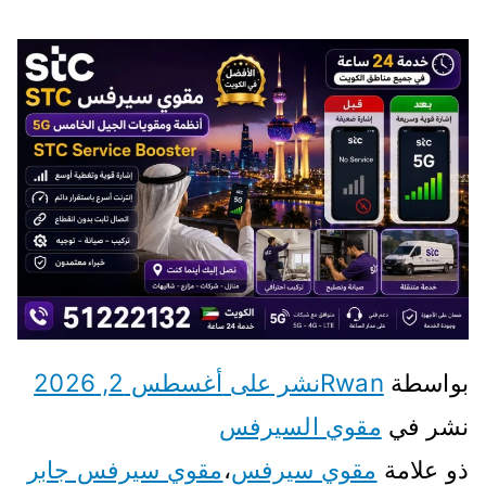
س
ت
راوتر
واي
فاي
برنام
ج
wifi
بواسطة
Rwan
نشر على
أغسطس 2, 2026
نشر في
مقوي السيرفس
ذو علامة
مقوي سيرفس
،
مقوي سيرفس جابر