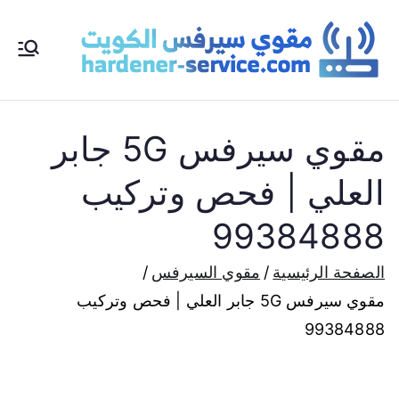
خطى
لى
مق
مقوي
لمحتوى
سيرف
و
مقوي سيرفس 5G جابر
س
العلي | فحص وتركيب
الكوي
ي
99384888
ت
مقوي
الصفحة الرئيسية
مقوي السيرفس
سي
مقوي سيرفس 5G جابر العلي | فحص وتركيب
شبكا
99384888
ت
رف
الانترن