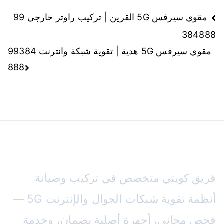
تصفّح
مقوي سيرفس 5G القرين | تركيب راوتر خارجي 99
384888
المقالات
مقوي سيرفس 5G هدية | تقوية شبكة وانترنت 99384
888
مقوي سيرفس الكويت
فريق كويتي متخصص في تركيب وصيانة
أنظمة تقوية شبكات الجوال والإنترنت 5G —
فحص مجاني، أجهزة أصلية بضمان، وخدمة