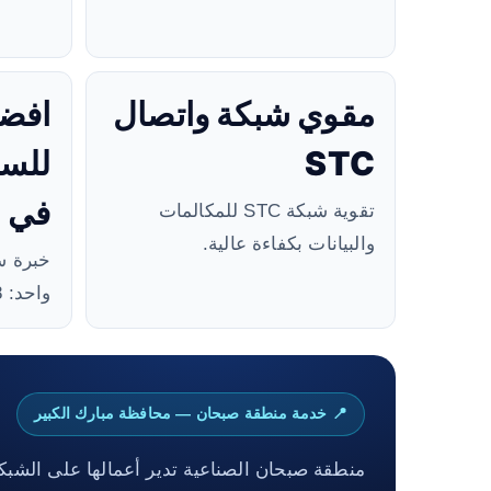
مقوي شبكة واتصال
افض
STC
للس
في ا
تقوية شبكة STC للمكالمات
والبيانات بكفاءة عالية.
خبرة س
واحد: 99384888.
📍 خدمة منطقة صبحان — محافظة مبارك الكبير
منطقة صبحان الصناعية تدير أعمالها على الشبكة