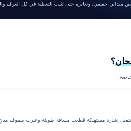
ص ميداني حقيقي، ونعايره حتى تثبت التغطية في كل الغرف والأ
حان
؟
اصة:
 تستقبل إشارة مستهلكة قطعت مسافة طويلة وعبرت صفوف مبان