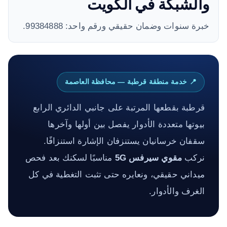
والشبكة في الكويت
خبرة سنوات وضمان حقيقي ورقم واحد: 99384888.
📍 خدمة منطقة قرطبة — محافظة العاصمة
قرطبة بقطعها المرتبة على جانبي الدائري الرابع
بيوتها متعددة الأدوار يفصل بين أولها وآخرها
سقفان خرسانيان يستنزفان الإشارة استنزافًا.
نركب
مقوي سيرفس 5G
مناسبًا لسكنك بعد فحص
ميداني حقيقي، ونعايره حتى تثبت التغطية في كل
الغرف والأدوار.