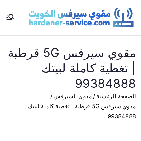
خطى
لى
مق
مقوي
لمحتوى
سيرف
و
مقوي سيرفس 5G قرطبة
س
| تغطية كاملة لبيتك
الكوي
ي
99384888
ت
مقوي
الصفحة الرئيسية
مقوي السيرفس
سي
مقوي سيرفس 5G قرطبة | تغطية كاملة لبيتك
شبكا
99384888
ت
رف
الانترن