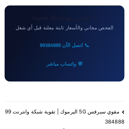
لا تتعايش مع شبكة ضعيفة
الفحص مجاني والأسعار ثابتة معلنة قبل أي شغل
📞 اتصل الآن 99384888
💬 واتساب مباشر
تصفّح
مقوي سيرفس 5G اليرموك | تقوية شبكة وانترنت 99
384888