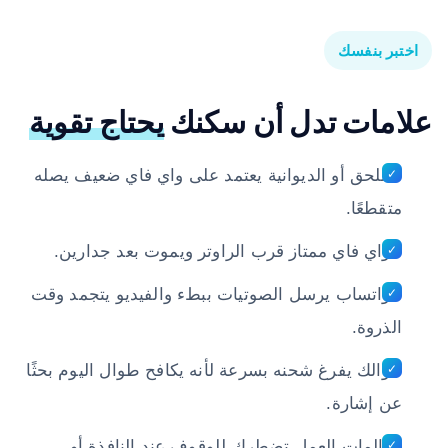
اختبر بنفسك
علامات تدل أن سكنك
يحتاج تقوية
الملحق أو الديوانية يعتمد على واي فاي ضعيف يصله
متقطعًا.
الواي فاي ممتاز قرب الراوتر ويموت بعد جدارين.
الواتساب يرسل الصوتيات ببطء والفيديو يتجمد وقت
الذروة.
جوالك يفرغ شحنه بسرعة لأنه يكافح طوال اليوم بحثًا
عن إشارة.
مكالمات العمل تضطرك للوقوف عند النافذة أو