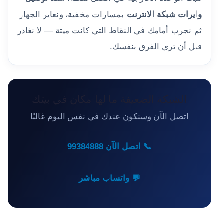
وايرات شبكة الانترنت
بمسارات مخفية، ونعاير الجهاز
ثم نجرب أمامك في النقاط التي كانت ميتة — لا نغادر
قبل أن ترى الفرق بنفسك.
الشبكة الضعيفة ما لها مكان في بيتك
اتصل الآن وسنكون عندك في نفس اليوم غالبًا
📞 اتصل الآن 99384888
💬 واتساب مباشر