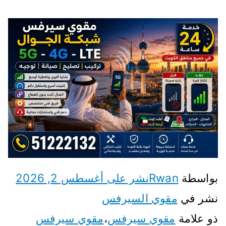
س
ت
راوتر
واي
فاي
برنام
ج
wifi
بواسطة
Rwan
نشر على
أغسطس 2, 2026
نشر في
مقوي السيرفس
ذو علامة
مقوي سيرفس
،
مقوي سيرفس