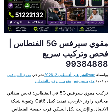
مقوي سيرفس 5G الفنطاس |
فحص وتركيب سريع
99384888
بواسطة
Rwan
نشر على
أغسطس 2, 2026
نشر في
مقوي السيرفس
ذو علامة
مقوي سيرفس
،
مقوي سيرفس الفنطاس
تركيب مقوي سيرفس 5G في الفنطاس: فحص ميداني
مجاني، راوتر خارجي، تمديد كيبل Cat6 وتقوية شبكة
الاتصال والإنترنت لكل السكن قرب جمعية الفنطاس.