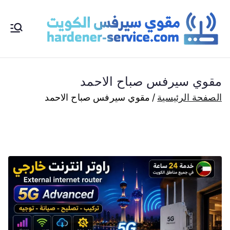
خطى
لى
مقو
مقوي
لمحتوى
سيرفس
ي
الكويت
مقوي سيرفس صباح الاحمد
مقوي
سي
شبكات
الصفحة الرئيسية
مقوي سيرفس صباح الاحمد
الانترنت
رف
راوتر واي
فاي
س
برنامج
wifi