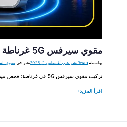
مقوي سيرفس 5G غرناطة | حلول شبكة متكاملة 99384888
بواسطة
Rwan
نشر على
أغسطس 2, 2026
نشر في
مقوي ال
تركيب مقوي سيرفس 5G في غرناطة: فحص ميداني مجاني، راوتر خارجي، تمديد كيبل Cat6 وتقوية شبكة الاتصال والإنترنت لكل السكن قرب جمعية غرناطة.
اقرأ المزيد