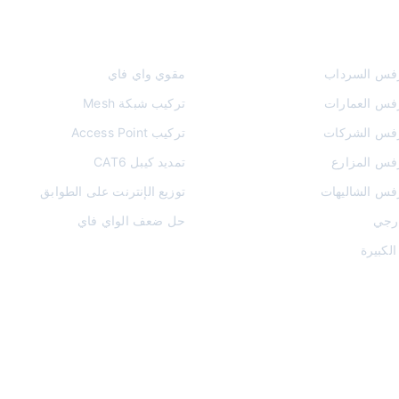
الواي فاي والشبكات
فس السرداب
مقوي واي فاي
فس العمارات
تركيب شبكة Mesh
فس الشركات
تركيب Access Point
فس المزارع
تمديد كيبل CAT6
س الشاليهات
توزيع الإنترنت على الطوابق
ارجي
حل ضعف الواي فاي
لكبيرة