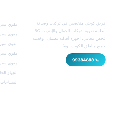
مقوي سيرفس الكويت
خدماتنا
فريق كويتي متخصص في تركيب وصيانة
مقوي سير
أنظمة تقوية شبكات الجوال والإنترنت 5G —
مقوي سير
فحص مجاني، أجهزة أصلية بضمان، وخدمة
مقوي سير
جميع مناطق الكويت يوميًا.
مقوي سير
📞 99384888
مقوي سيرف
الجهاز الخ
المساحات ا